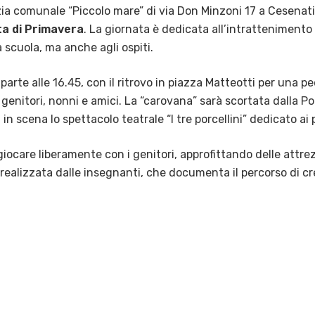
nzia comunale “Piccolo mare” di via Don Minzoni 17 a Cesena
a di Primavera
. La giornata è dedicata all’intrattenimento
 scuola, ma anche agli ospiti.
parte alle 16.45, con il ritrovo in piazza Matteotti per una p
genitori, nonni e amici. La “carovana” sarà scortata dalla Pol
 in scena lo spettacolo teatrale “I tre porcellini” dedicato ai 
giocare liberamente con i genitori, approfittando delle attr
realizzata dalle insegnanti, che documenta il percorso di c