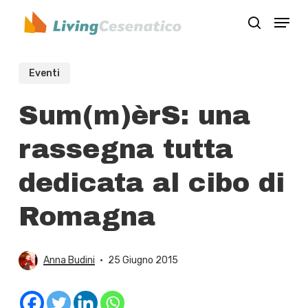
Skip
Menu
to
search
Close
main
Menu
content
Eventi
Sum(m)èrS: una
rassegna tutta
dedicata al cibo di
Romagna
Anna Budini
25 Giugno 2015