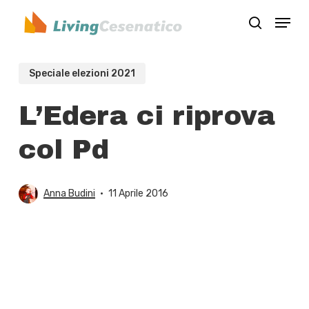
Skip
Menu
to
search
Close
main
Menu
content
Speciale elezioni 2021
L’Edera ci riprova
col Pd
Anna Budini
11 Aprile 2016