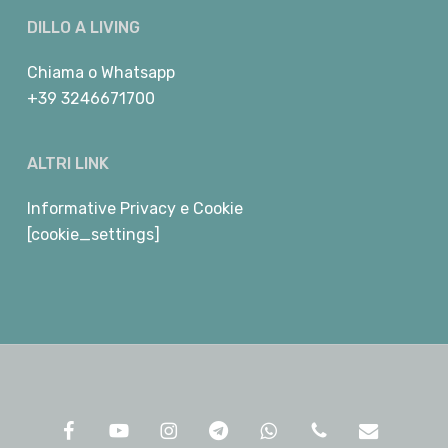
DILLO A LIVING
Chiama
o
Whatsapp
+39 3246671700
ALTRI LINK
Informative Privacy e Cookie
[cookie_settings]
facebook
youtube
instagram
telegram
whatsapp
phone
email