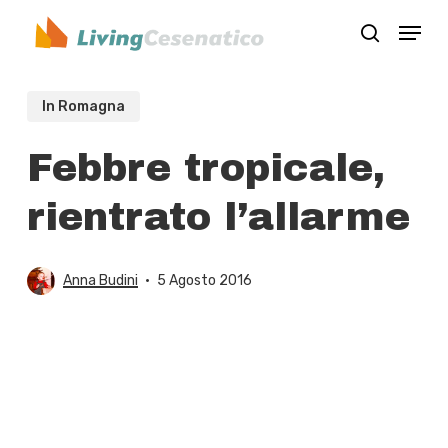
Skip
Menu
to
search
Close
main
Menu
content
In Romagna
Febbre tropicale,
rientrato l’allarme
Anna Budini
5 Agosto 2016