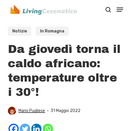
Skip
Menu
to
search
Close
main
Menu
content
Notizie
In Romagna
Da giovedì torna il
caldo africano:
temperature oltre
i 30°!
Mario Pugliese
31 Maggio 2022