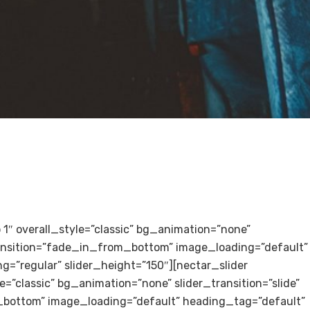
to 1″ overall_style=”classic” bg_animation=”none”
transition=”fade_in_from_bottom” image_loading=”default”
g=”regular” slider_height=”150″][nectar_slider
le=”classic” bg_animation=”none” slider_transition=”slide”
bottom” image_loading=”default” heading_tag=”default”