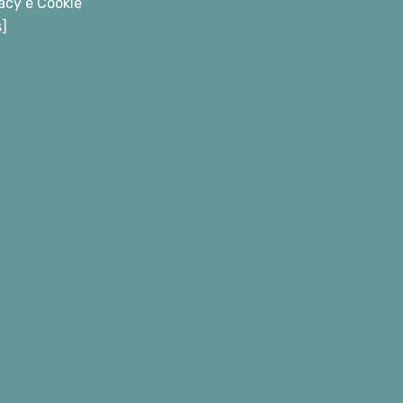
acy e Cookie
s]