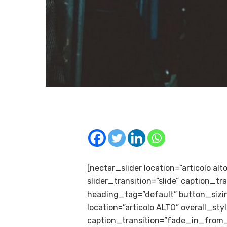
[nectar_slider location=”articolo al
slider_transition=”slide” caption_
heading_tag=”default” button_sizin
location=”articolo ALTO” overall_sty
caption_transition=”fade_in_from_