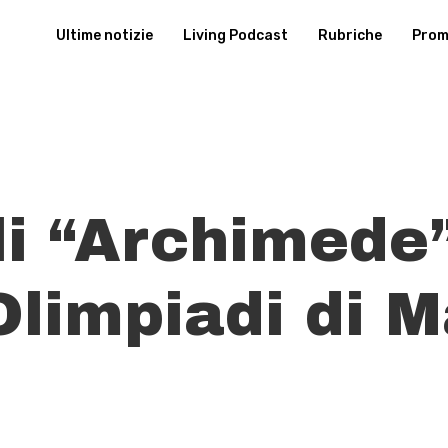
Ultime notizie
Living Podcast
Rubriche
Promu
li “Archimede”
Olimpiadi di 