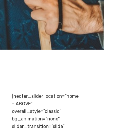
[nectar_slider location=”home
– ABOVE”
overall_style=”classic”
bg_animation=”none”
slider_transition=”slide”