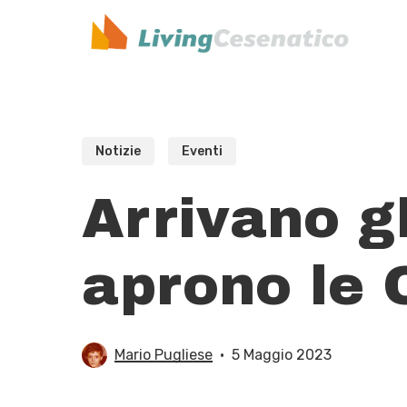
Skip
to
main
content
Notizie
Eventi
Arrivano g
aprono le 
Mario Pugliese
5 Maggio 2023