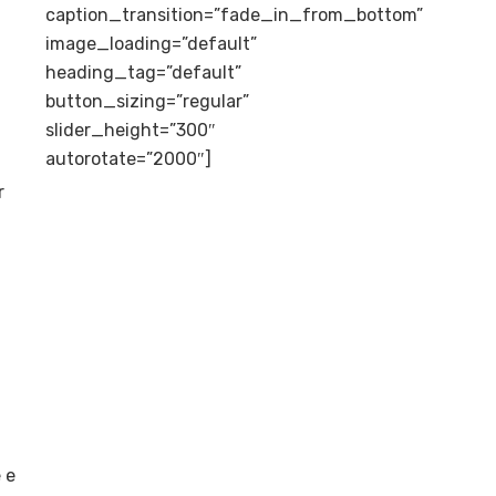
caption_transition=”fade_in_from_bottom”
image_loading=”default”
heading_tag=”default”
button_sizing=”regular”
slider_height=”300″
autorotate=”2000″]
r
 e