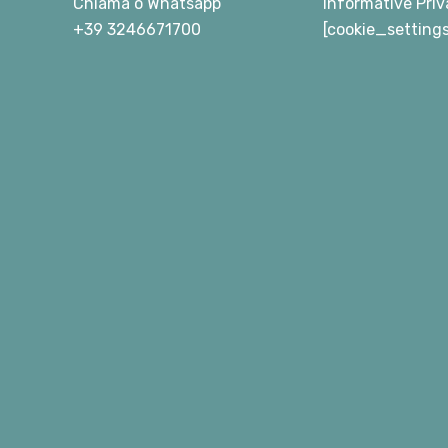
Chiama
o
Whatsapp
Informative Priv
+39 3246671700
[cookie_setting