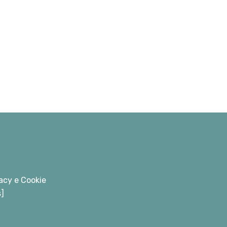
acy e Cookie
s]