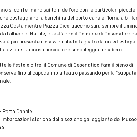
no si confermano sui toni dell’oro con le particolari piccole
 che costeggiano la banchina del porto canale. Torna a brilla
 Piazza Costa mentre Piazza Ciceruacchio sarà sempre illumin
da l’albero di Natale, quest’anno il Comune di Cesenatico h
sarà più presente il classico abete tagliato da un ed estirpa
tallazione luminosa conica che simboleggia un albero.
te le feste e oltre, il Comune di Cesenatico farà il pieno di
Conserve fino al capodanno a teatro passando per la “suppata
anale.
– Porto Canale
le imbarcazioni storiche della sezione galleggiante del Museo
ne