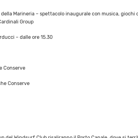
della Marineria – spettacolo inaugurale con musica, giochi 
Cardinali Group
ducci – dalle ore 15.30
le Conserve
iche Conserve
p del Windsurf Club risaliranno il Porto Canale, dove si terr