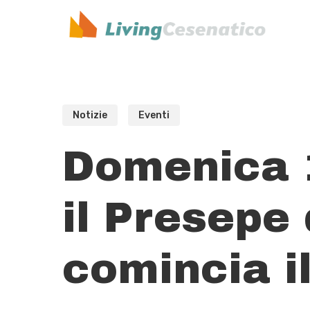
Skip
to
main
content
Notizie
Eventi
Domenica 
il Presepe 
comincia i