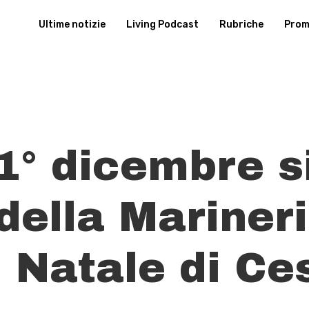
Ultime notizie
Living Podcast
Rubriche
Promu
1° dicembre s
della Mariner
l Natale di Ce