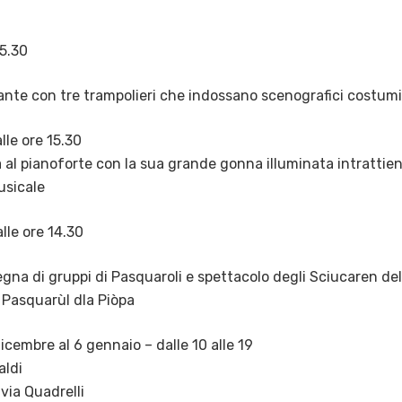
15.30
ante con tre trampolieri che indossano scenografici costumi
lle ore 15.30
al pianoforte con la sua grande gonna illuminata intrattie
usicale
lle ore 14.30
egna di gruppi di Pasquaroli e spettacolo degli Sciucaren del
 Pasquarùl dla Piòpa
dicembre al 6 gennaio – dalle 10 alle 19
aldi
 via Quadrelli