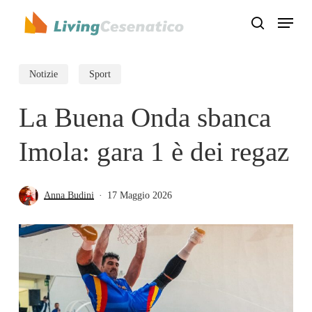
Skip
Menu
to
search
Close
main
Menu
content
Notizie
Sport
La Buena Onda sbanca
Imola: gara 1 è dei regaz
Anna Budini
17 Maggio 2026