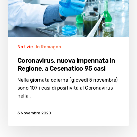
Cesenatico
95
casi
Notizie
In Romagna
Coronavirus, nuova impennata in
Regione, a Cesenatico 95 casi
Nella giornata odierna (giovedì 5 novembre)
sono 107 i casi di positività al Coronavirus
nella…
5 Novembre 2020