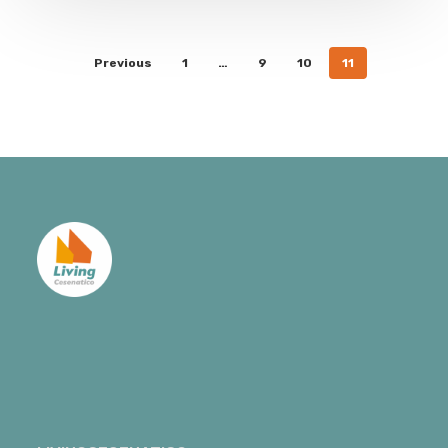
Previous
1
…
9
10
11