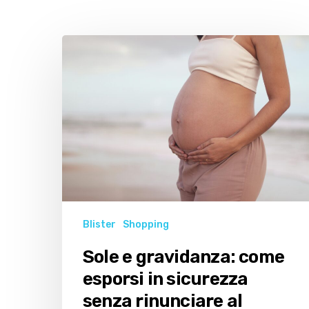
Sole
e
gravidanza:
come
esporsi
in
sicurezza
senza
rinunciare
al
benessere
Blister
Shopping
Sole e gravidanza: come
esporsi in sicurezza
senza rinunciare al