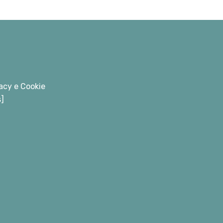
acy e Cookie
s]