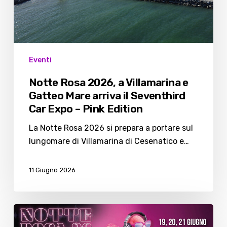
e
Gatteo
Mare
arriva
il
Eventi
Seventhird
Notte Rosa 2026, a Villamarina e
Car
Gatteo Mare arriva il Seventhird
Expo
Car Expo – Pink Edition
–
Pink
La Notte Rosa 2026 si prepara a portare sul
Edition
lungomare di Villamarina di Cesenatico e…
11 Giugno 2026
Notte
Rosa: