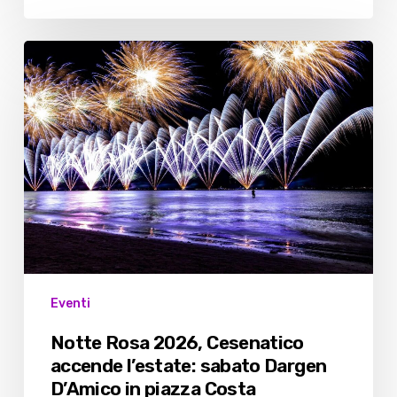
Notte
Rosa
2026,
Cesenatico
accende
l’estate:
sabato
Dargen
D’Amico
in
piazza
Eventi
Costa
Notte Rosa 2026, Cesenatico
accende l’estate: sabato Dargen
D’Amico in piazza Costa