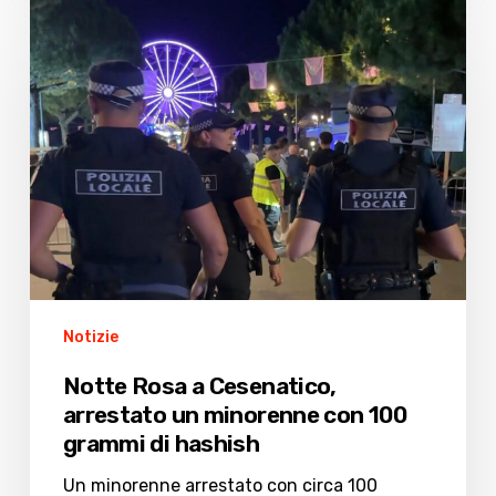
Notte
Rosa
a
Cesenatico,
arrestato
un
minorenne
con
100
grammi
di
hashish
Notizie
Notte Rosa a Cesenatico,
arrestato un minorenne con 100
grammi di hashish
Un minorenne arrestato con circa 100