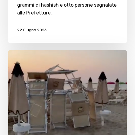
grammi di hashish e otto persone segnalate
alle Prefetture…
22 Giugno 2026
Notte
Rosa.
Vandali
in
azione:
lettini
gettati
in
mare
al
bagno