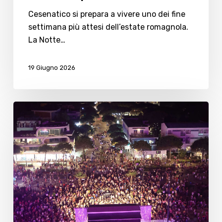
Cesenatico si prepara a vivere uno dei fine
settimana più attesi dell’estate romagnola.
La Notte…
19 Giugno 2026
Notte
Rosa
a
Cesenatico
tra
sicurezza
e
macchina
dei