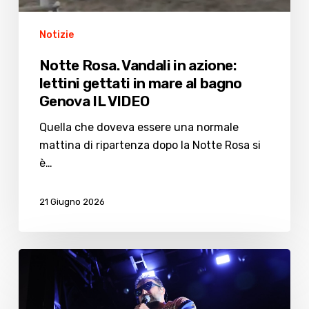
Genova
IL
Notizie
VIDEO
Notte Rosa. Vandali in azione:
lettini gettati in mare al bagno
Genova IL VIDEO
Quella che doveva essere una normale
mattina di ripartenza dopo la Notte Rosa si
è…
21 Giugno 2026
Cesenatico
celebra
la