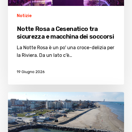
soccorsi
Notizie
Notte Rosa a Cesenatico tra
sicurezza e macchina dei soccorsi
La Notte Rosa è un po' una croce-delizia per
la Riviera. Da un lato c'è…
19 Giugno 2026
Notte
Rosa
2026,
a
Villamarina