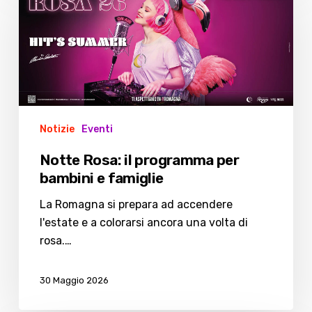
il
programma
per
bambini
e
famiglie
Notizie
Eventi
Notte Rosa: il programma per
bambini e famiglie
La Romagna si prepara ad accendere
l'estate e a colorarsi ancora una volta di
rosa.…
30 Maggio 2026