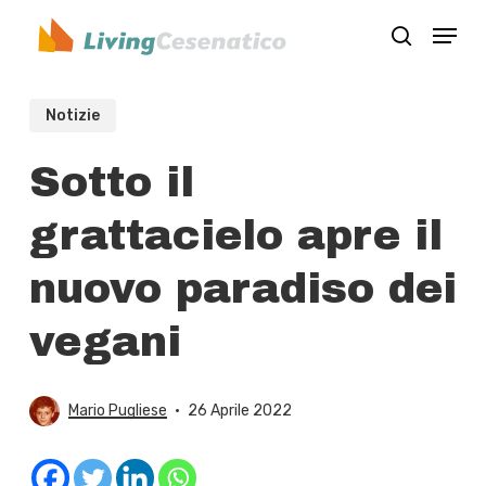
Skip
Menu
to
search
Close
main
Menu
content
Notizie
Sotto il
grattacielo apre il
nuovo paradiso dei
vegani
Mario Pugliese
26 Aprile 2022