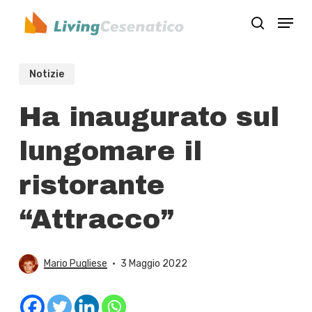
Skip
Menu
to
search
Close
main
Menu
content
Notizie
Ha inaugurato sul
lungomare il
ristorante
“Attracco”
Mario Pugliese
3 Maggio 2022