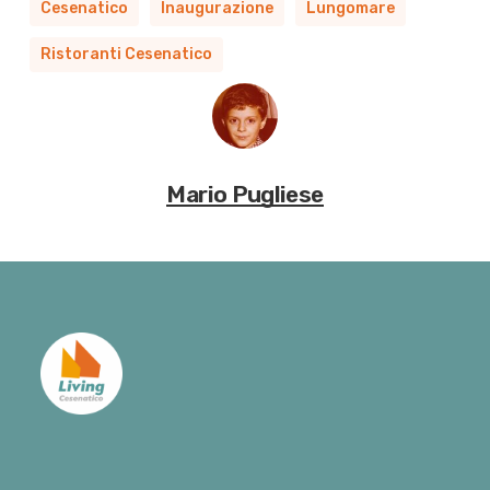
Cesenatico
Inaugurazione
Lungomare
Ristoranti Cesenatico
Mario Pugliese