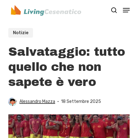
Skip
Menu
to
search
Close
main
Menu
content
Notizie
Salvataggio: tutto
quello che non
sapete è vero
Alessandro Mazza
18 Settembre 2025