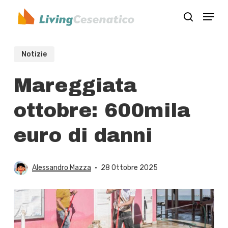
Skip
Menu
to
search
Close
main
Menu
content
Notizie
Mareggiata
ottobre: 600mila
euro di danni
Alessandro Mazza
28 Ottobre 2025