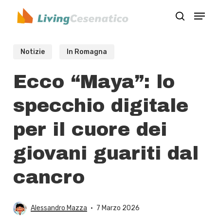
Skip
Menu
to
search
Close
main
Menu
content
Notizie
In Romagna
Ecco “Maya”: lo
specchio digitale
per il cuore dei
giovani guariti dal
cancro
Alessandro Mazza
7 Marzo 2026