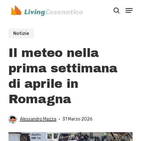
Skip
Menu
to
search
Close
main
Menu
content
Notizie
Il meteo nella
prima settimana
di aprile in
Romagna
Alessandro Mazza
31 Marzo 2026