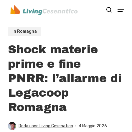
Skip
Menu
to
search
Close
main
Menu
content
In Romagna
Shock materie
prime e fine
PNRR: l’allarme di
Legacoop
Romagna
Redazione Living Cesenatico
4 Maggio 2026