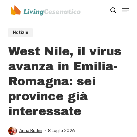
Skip
Menu
to
search
Close
main
Menu
content
Notizie
West Nile, il virus
avanza in Emilia-
Romagna: sei
province già
interessate
Anna Budini
8 Luglio 2026