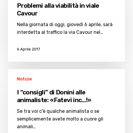
viabilità
Problemi alla viabilità in viale
in
Cavour
viale
Cavour
Nella giornata di oggi, giovedì 6 aprile, sarà
interdetta al traffico la via Cavour nel…
6 Aprile 2017
I
Notizie
“consigli”
di
I “consigli” di Donini alle
Donini
animaliste: «Fatevi inc…!»
alle
animaliste:
Se tra voi c'è qualche animalista o se
«Fatevi
semplicemente avete molto a cuore gli
inc…!»
animali…