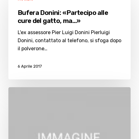
Donini:
«Partecipo
Bufera Donini: «Partecipo alle
alle
cure del gatto, ma…»
cure
del
L'ex assessore Pier Luigi Donini Pierluigi
gatto,
Donini, contattato al telefono, si sfoga dopo
ma…»
il polverone…
6 Aprile 2017
Dopo
il
post
bufera
è
“caccia”