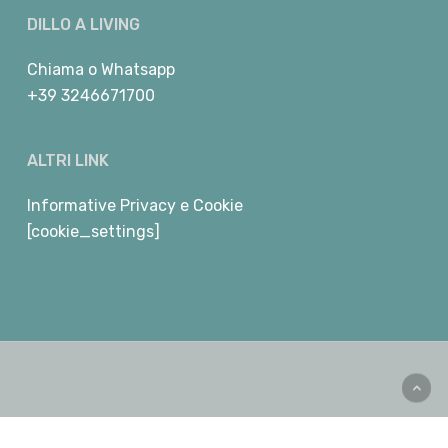
DILLO A LIVING
Chiama
o
Whatsapp
+39 3246671700
ALTRI LINK
Informative Privacy e Cookie
[cookie_settings]
facebook
youtube
instagram
telegram
whatsapp
phone
email