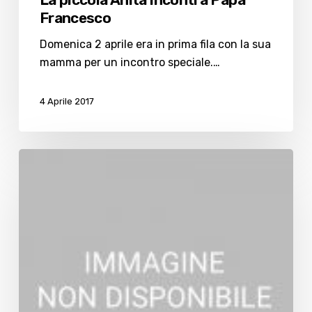
Francesco
Domenica 2 aprile era in prima fila con la sua
mamma per un incontro speciale.…
4 Aprile 2017
Scarichi
abusivi,
il
solito
(triste)
ritornello
di
Pasqua