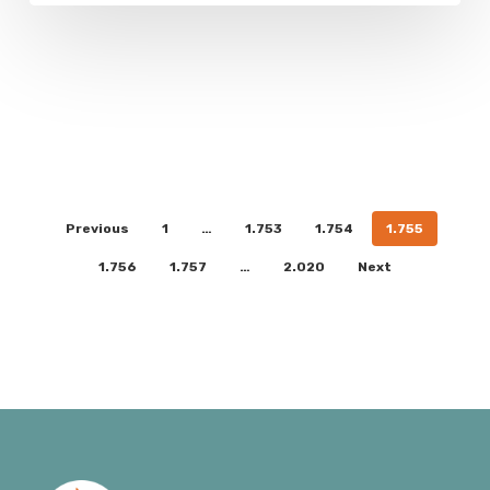
Previous
1
…
1.753
1.754
1.755
1.756
1.757
…
2.020
Next