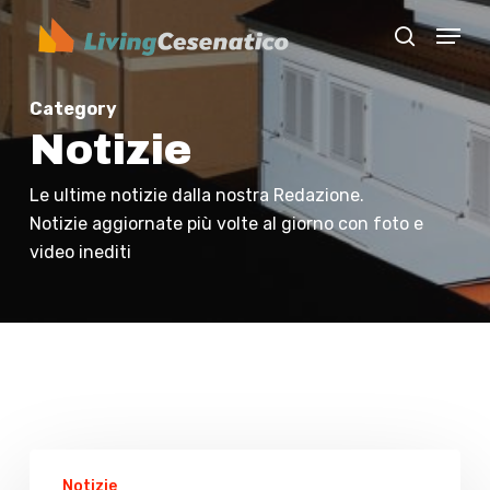
Skip
Menu
to
search
Close
main
Menu
content
Category
Notizie
Le ultime notizie dalla nostra Redazione.
Notizie aggiornate più volte al giorno con foto e
video inediti
Bufera
Notizie