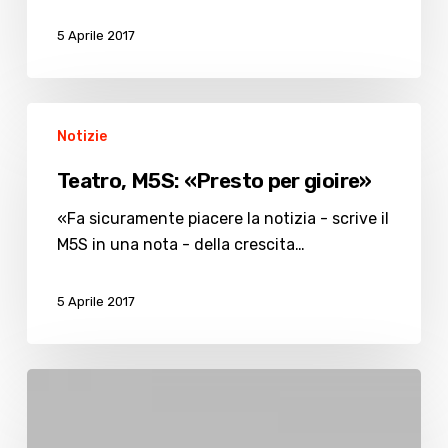
5 Aprile 2017
Teatro,
Notizie
M5S:
«Presto
Teatro, M5S: «Presto per gioire»
per
gioire»
«Fa sicuramente piacere la notizia - scrive il
M5S in una nota - della crescita…
5 Aprile 2017
Saffi,
i
leoni