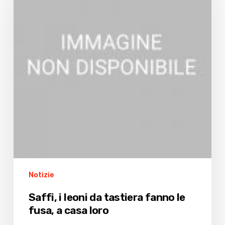
da
tastiera
fanno
le
fusa,
a
casa
loro
Notizie
Saffi, i leoni da tastiera fanno le
fusa, a casa loro