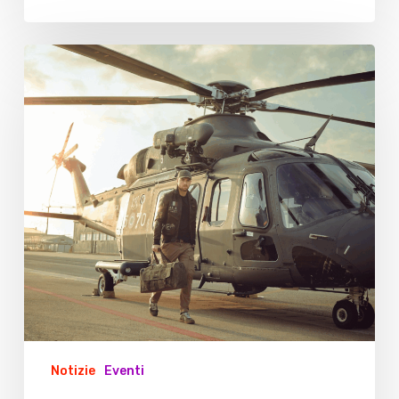
Aeronautica
Militare,
15°
Stormo
di
Cervia:
Open
Day
Notizie
Eventi