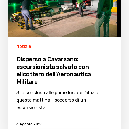
salvato
con
elicottero
dell’Aeronautica
Militare
Notizie
Disperso a Cavarzano:
escursionista salvato con
elicottero dell’Aeronautica
Militare
Si è concluso alle prime luci dell'alba di
questa mattina il soccorso di un
escursionista…
3 Agosto 2026