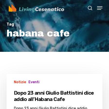
Skip
Menu
to
search
Close
main
Menu
content
Tag
habana cafe
Dopo
Notizie
Eventi
23
anni
Dopo 23 anni Giulio Battistini dice
Giulio
addio all’Habana Cafe
Battistini
dice
Dopo 23 anni Giulio Battistini dice addio