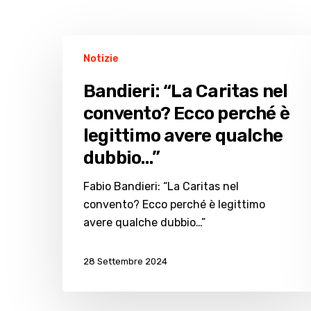
Bandieri:
Notizie
“La
Caritas
Bandieri: “La Caritas nel
nel
convento? Ecco perché è
convento?
legittimo avere qualche
Ecco
perché
dubbio…”
è
Fabio Bandieri: “La Caritas nel
legittimo
convento? Ecco perché è legittimo
avere
avere qualche dubbio…”
qualche
dubbio…”
28 Settembre 2024