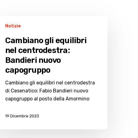
ambiano
Notizie
i
uilibri
Cambiano gli equilibri
el
nel centrodestra:
entrodestra:
Bandieri nuovo
andieri
uovo
capogruppo
apogruppo
Cambiano gli equilibri nel centrodestra
di Cesenatico: Fabio Bandieri nuovo
capogruppo al posto della Amormino
19 Dicembre 2023