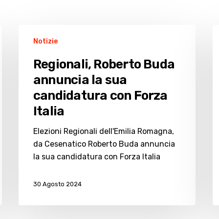
Regionali,
C
Notizie
Roberto
gl
Buda
eq
Regionali, Roberto Buda
annuncia
n
annuncia la sua
la
c
candidatura con Forza
sua
B
candidatura
n
Italia
con
c
Elezioni Regionali dell'Emilia Romagna,
Forza
da Cesenatico Roberto Buda annuncia
Italia
la sua candidatura con Forza Italia
30 Agosto 2024