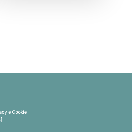
acy e Cookie
s]