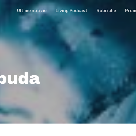
Ultime notizie
Living Podcast
Rubriche
Promu
 buda