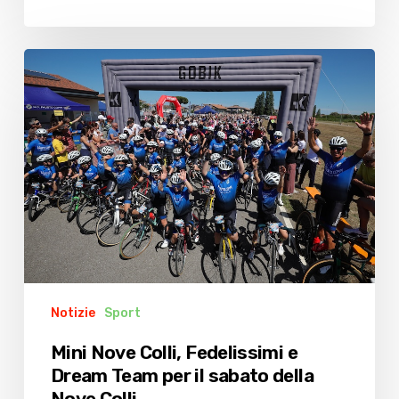
Mini
Nove
Colli,
Fedelissimi
e
Dream
Team
per
il
sabato
della
Notizie
Sport
Nove
Colli
Mini Nove Colli, Fedelissimi e
Dream Team per il sabato della
Nove Colli