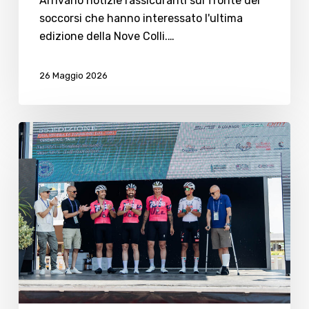
Arrivano notizie rassicuranti sul fronte dei
soccorsi che hanno interessato l'ultima
edizione della Nove Colli.…
26 Maggio 2026
Nove
Colli
2026:
La
festa
del
ciclismo,
degli
ultimi
arrivati