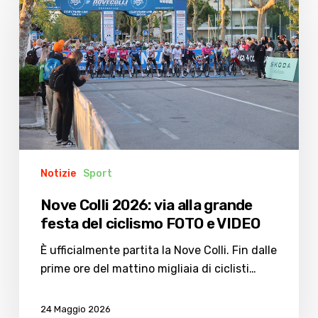
2026:
via
alla
grande
festa
del
ciclismo
FOTO
e
Notizie
Sport
VIDEO
Nove Colli 2026: via alla grande
festa del ciclismo FOTO e VIDEO
È ufficialmente partita la Nove Colli. Fin dalle
prime ore del mattino migliaia di ciclisti…
24 Maggio 2026