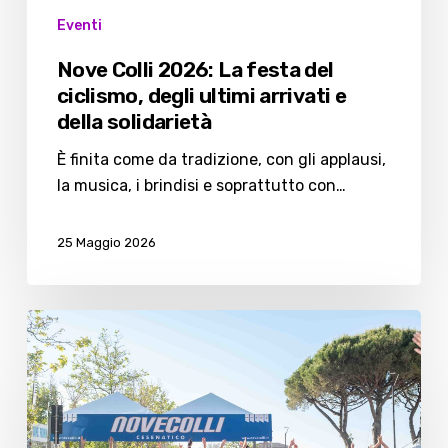
e
Eventi
della
solidarietà
Nove Colli 2026: La festa del
ciclismo, degli ultimi arrivati e
della solidarietà
È finita come da tradizione, con gli applausi,
la musica, i brindisi e soprattutto con…
25 Maggio 2026
Nove
Colli,
70
interventi
della