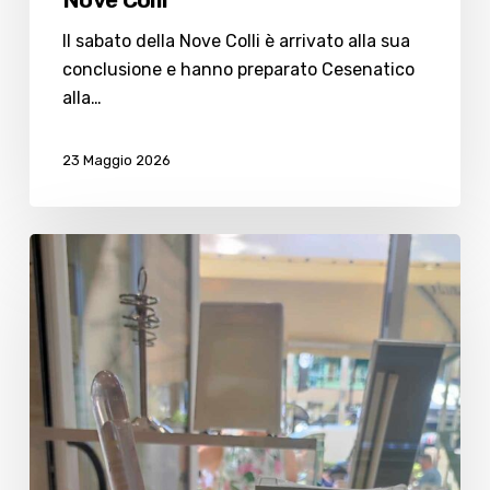
Il sabato della Nove Colli è arrivato alla sua
conclusione e hanno preparato Cesenatico
alla…
23 Maggio 2026
Gelateria
Isola
Verde,
un
gusto
in
onore
della
Nove