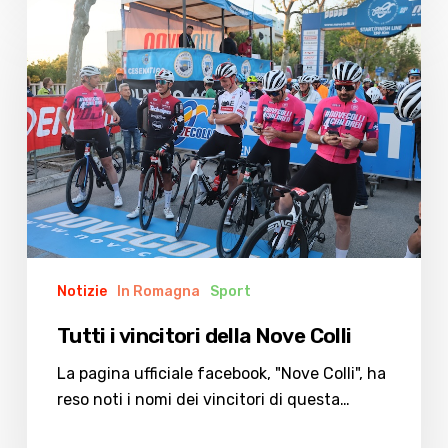
Tutti
i
vincitori
della
Nove
Colli
Notizie
In Romagna
Sport
Tutti i vincitori della Nove Colli
La pagina ufficiale facebook, "Nove Colli", ha
reso noti i nomi dei vincitori di questa…