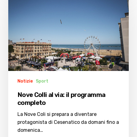
Colli
al
via:
il
programma
completo
Notizie
Sport
Nove Colli al via: il programma
completo
La Nove Coli si prepara a diventare
protagonista di Cesenatico da domani fino a
domenica…