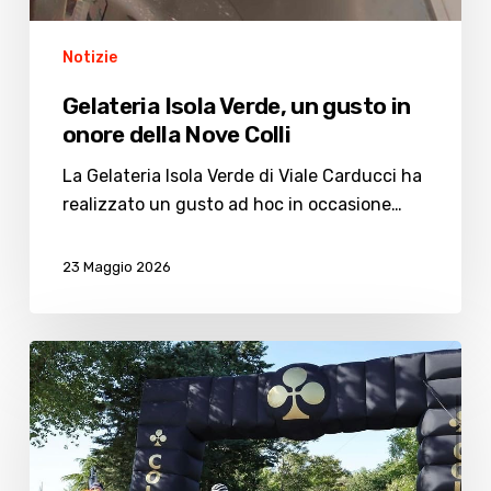
Notizie
Gelateria Isola Verde, un gusto in
onore della Nove Colli
La Gelateria Isola Verde di Viale Carducci ha
realizzato un gusto ad hoc in occasione…
23 Maggio 2026
Nove
Colli,
ci
sarà
il