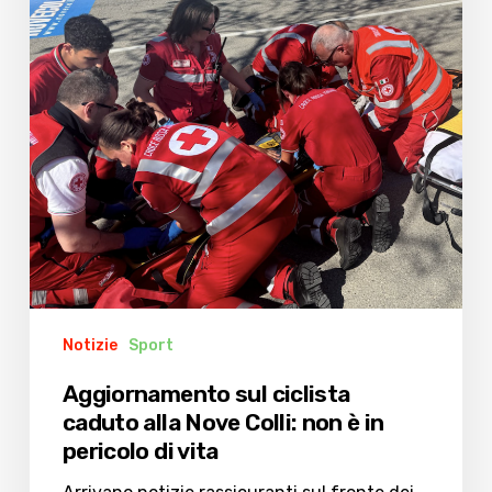
Colli:
non
è
in
pericolo
di
vita
Notizie
Sport
Aggiornamento sul ciclista
caduto alla Nove Colli: non è in
pericolo di vita