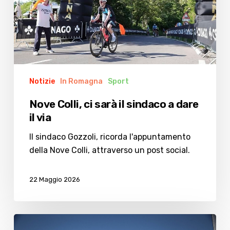
sindaco
a
dare
il
via
Notizie
In Romagna
Sport
Nove Colli, ci sarà il sindaco a dare
il via
Il sindaco Gozzoli, ricorda l'appuntamento
della Nove Colli, attraverso un post social.
22 Maggio 2026
Nove