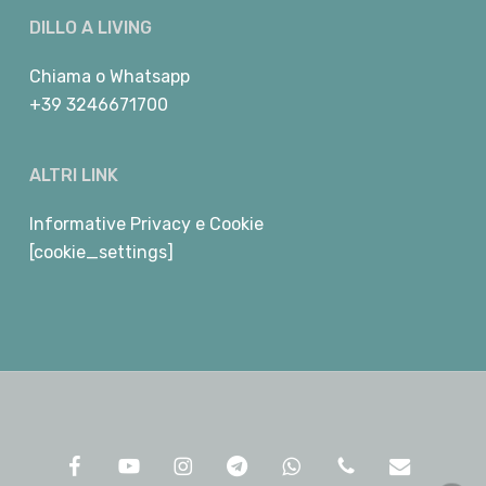
DILLO A LIVING
Chiama
o
Whatsapp
+39 3246671700
ALTRI LINK
Informative Privacy e Cookie
[cookie_settings]
facebook
youtube
instagram
telegram
whatsapp
phone
email