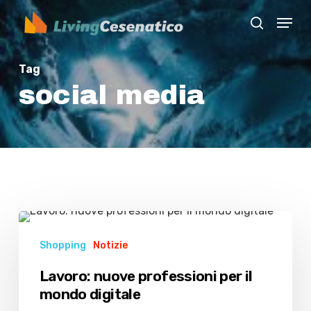
Skip
Menu
to
search
Close
main
Menu
content
Tag
social media
Lavoro:
nuove
Shopping
Notizie
professioni
per
Lavoro: nuove professioni per il
il
mondo digitale
mondo