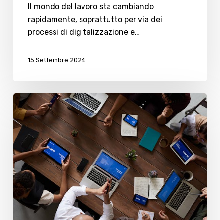
Il mondo del lavoro sta cambiando
digitale
rapidamente, soprattutto per via dei
processi di digitalizzazione e…
15 Settembre 2024
Come
la
tecnologia
ha
cambiato
le
nostre
forme
di
intrattenimento