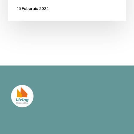
non
13 Febbraio 2024
c’e’”