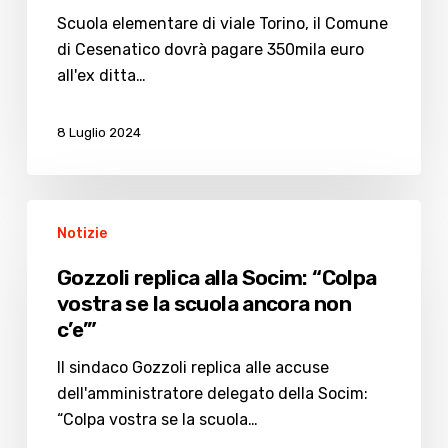
dovrà
Scuola elementare di viale Torino, il Comune
pagare
di Cesenatico dovrà pagare 350mila euro
350mila
all'ex ditta…
euro
alla
8 Luglio 2024
Socim
Gozzoli
Notizie
replica
alla
Gozzoli replica alla Socim: “Colpa
Socim:
vostra se la scuola ancora non
“Colpa
c’e’”
vostra
se
Il sindaco Gozzoli replica alle accuse
la
dell'amministratore delegato della Socim:
scuola
“Colpa vostra se la scuola…
ancora