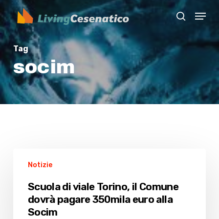
Skip
Menu
to
search
Close
main
Menu
content
Tag
socim
Scuola
Notizie
di
viale
Scuola di viale Torino, il Comune
Torino,
dovrà pagare 350mila euro alla
il
Socim
Comune