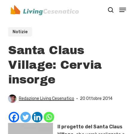
Skip
Menu
to
search
Close
main
Menu
content
Notizie
Santa Claus
Village: Cervia
insorge
Redazione Living Cesenatico
20 Ottobre 2014
Il progetto del Santa Claus