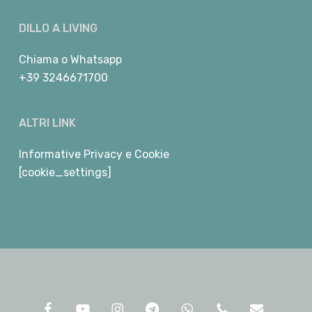
DILLO A LIVING
Chiama
o
Whatsapp
+39 3246671700
ALTRI LINK
Informative Privacy e Cookie
[cookie_settings]
facebook
youtube
instagram
telegram
whatsapp
phone
email