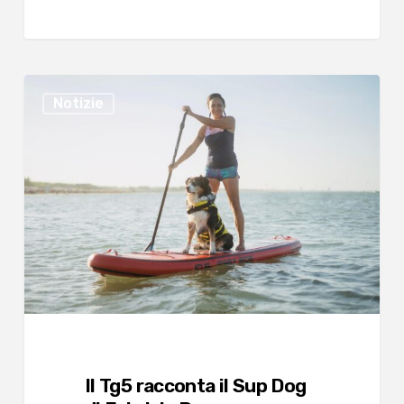
Il
Notizie
Tg5
racconta
il
Sup
Dog
di
Fabrizia
Pagan
Il Tg5 racconta il Sup Dog