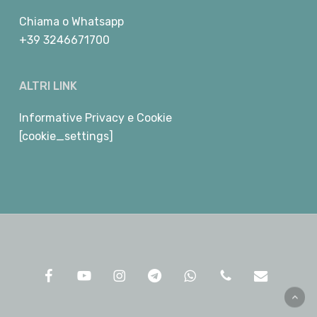
Chiama
o
Whatsapp
+39 3246671700
ALTRI LINK
Informative Privacy e Cookie
[cookie_settings]
facebook
youtube
instagram
telegram
whatsapp
phone
email