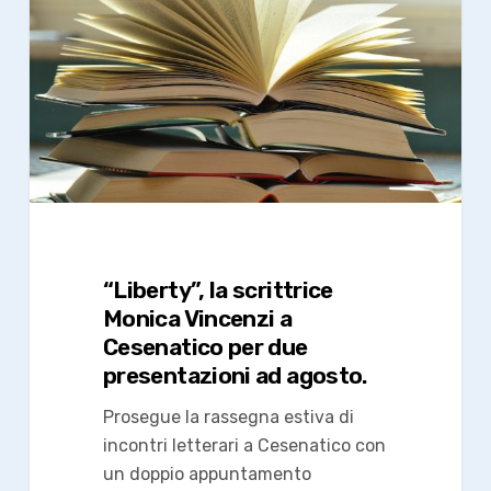
Monica
Vincenzi
a
Cesenatico
per
due
presentazioni
ad
agosto.
“Liberty”, la scrittrice
Monica Vincenzi a
Cesenatico per due
presentazioni ad agosto.
Prosegue la rassegna estiva di
incontri letterari a Cesenatico con
un doppio appuntamento