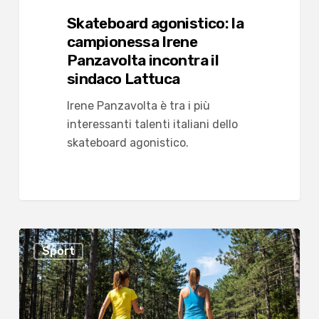
Skateboard agonistico: la
campionessa Irene
Panzavolta incontra il
sindaco Lattuca
Irene Panzavolta è tra i più
interessanti talenti italiani dello
skateboard agonistico.
Camminata
Sport
Metabolica
a
Cesenatico:
la