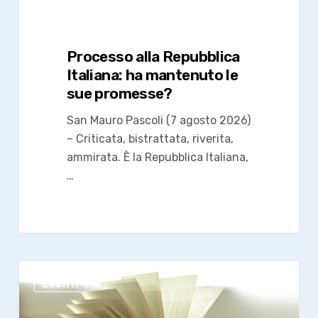
Processo alla Repubblica
Italiana: ha mantenuto le
sue promesse?
San Mauro Pascoli (7 agosto 2026)
– Criticata, bistrattata, riverita,
ammirata. È la Repubblica Italiana,
…
“Liberty”,
Eventi
la
scrittrice