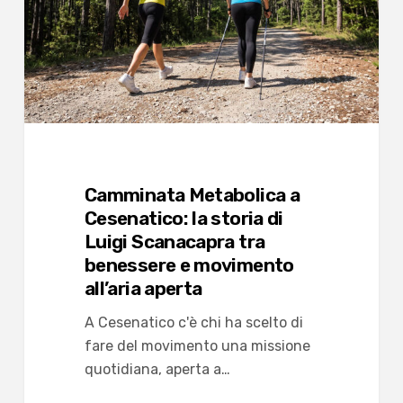
storia
di
Luigi
Scanacapra
tra
benessere
e
movimento
Camminata Metabolica a
all’aria
Cesenatico: la storia di
aperta
Luigi Scanacapra tra
benessere e movimento
all’aria aperta
A Cesenatico c'è chi ha scelto di
fare del movimento una missione
quotidiana, aperta a…