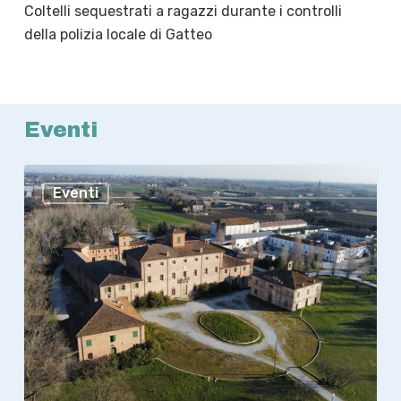
Coltelli sequestrati a ragazzi durante i controlli
della polizia locale di Gatteo
Eventi
Processo
Eventi
alla
Repubblica
Italiana:
ha
mantenuto
le
sue
promesse?