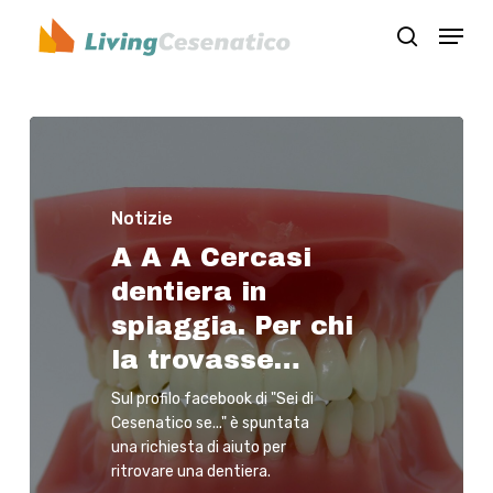
Skip
Menu
to
search
Close
main
Menu
content
Notizie
A A A Cercasi
dentiera in
spiaggia. Per chi
la trovasse…
Sul profilo facebook di "Sei di
Cesenatico se..." è spuntata
una richiesta di aiuto per
ritrovare una dentiera.