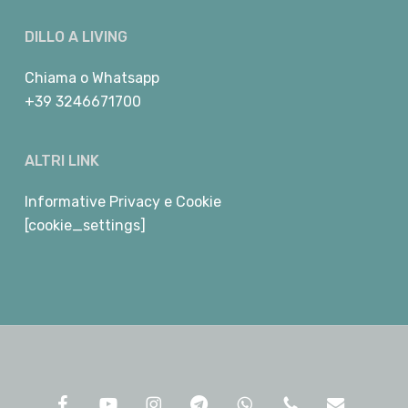
DILLO A LIVING
Chiama
o
Whatsapp
+39 3246671700
ALTRI LINK
Informative Privacy e Cookie
[cookie_settings]
facebook
youtube
instagram
telegram
whatsapp
phone
email