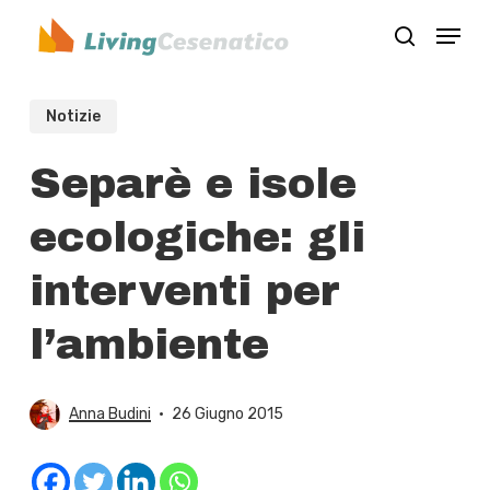
Skip
Menu
to
search
Close
main
Menu
content
Notizie
Separè e isole
ecologiche: gli
interventi per
l’ambiente
Anna Budini
26 Giugno 2015