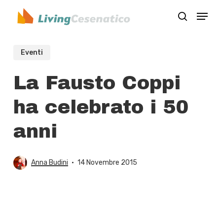
Skip
Menu
to
search
Close
main
Menu
content
Eventi
La Fausto Coppi
ha celebrato i 50
anni
Anna Budini
14 Novembre 2015