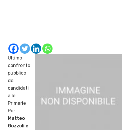
Ultimo
confronto
pubblico
dei
candidati
alle
Primarie
Pd:
Matteo
Gozzoli e