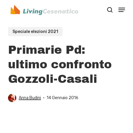
Skip
Menu
to
search
Close
main
Menu
content
Speciale elezioni 2021
Primarie Pd:
ultimo confronto
Gozzoli-Casali
Anna Budini
14 Gennaio 2016