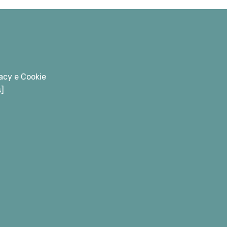
acy e Cookie
s]