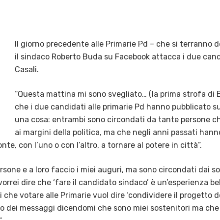
Il giorno precedente alle Primarie Pd – che si terranno 
il sindaco Roberto Buda su Facebook attacca i due cand
Casali.
“Questa mattina mi sono svegliato… (la prima strofa di Be
che i due candidati alle primarie Pd hanno pubblicato su
una cosa: entrambi sono circondati da tante persone ch
ai margini della politica, ma che negli anni passati hanno 
te, con l’uno o con l’altro, a tornare al potere in città”.
one e a loro faccio i miei auguri, ma sono circondati dai so
orrei dire che ‘fare il candidato ‪sindaco‬’ è un’esperienza 
 che votare alle Primarie vuol dire ‘condividere il progetto de
o dei messaggi dicendomi che sono miei sostenitori ma che