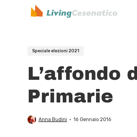
Skip
to
main
content
Speciale elezioni 2021
L’affondo 
Primarie
Anna Budini
16 Gennaio 2016