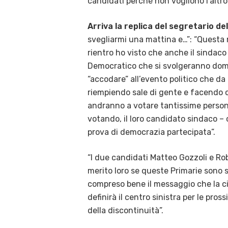
candidati perchè non vogliono l’altro”
Arriva la replica del segretario de
svegliarmi una mattina e…”: “Questa 
rientro ho visto che anche il sindaco 
Democratico che si svolgeranno doma
“accodare” all’evento politico che da
riempiendo sale di gente e facendo 
andranno a votare tantissime persone
votando, il loro candidato sindaco –
prova di democrazia partecipata”.
“I due candidati Matteo Gozzoli e Rob
merito loro se queste Primarie sono s
compreso bene il messaggio che la cit
definirà il centro sinistra per le pr
della discontinuità”.