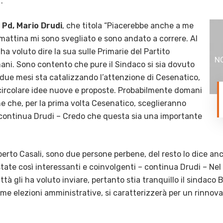
.
l Pd, Mario Drudi
, che titola “Piacerebbe anche a me
mattina mi sono svegliato e sono andato a correre. Al
ha voluto dire la sua sulle Primarie del Partito
ni. Sono contento che pure il Sindaco si sia dovuto
 due mesi sta catalizzando l’attenzione di Cesenatico,
circolare idee nuove e proposte. Probabilmente domani
 che, per la prima volta Cesenatico, sceglieranno
 continua Drudi – Credo che questa sia una importante
erto Casali, sono due persone perbene, del resto lo dice anc
tate così interessanti e coinvolgenti – continua Drudi – Nel 2
tà gli ha voluto inviare, pertanto stia tranquillo il sindaco
ossime elezioni amministrative, si caratterizzerà per un rin