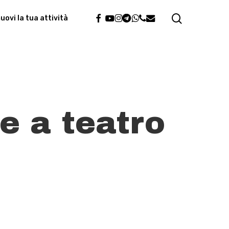
search
facebook
youtube
instagram
telegram
whatsapp
phone
email
ovi la tua attività
e a teatro