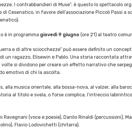
chezze. I contrabbandieri di Muse”: è questo lo spettacolo org
 di Cesenatico, in favore dell’associazione Piccoli Passi a
enatico).
o è in programma
giovedì 9 giugno
(ore 21) al teatro comu
uerra e di altre sciocchezze” può essere definito un concept-
di un ragazzo, Elisewin e Pablo. Una storia raccontata attra
 volte si dividono per creare un effetto narrativo che serpeg
o emotivo di chi la ascolta.
, alla musica orientale, alla bossa-nova, al valzer, alla baroc
toria al titolo e svela, o forse complica, l’intreccio labirintic
 Ravegnani (voce e poesie), Danilo Rinaldi (percussioni), Marc
olino), Flavio Lodovichetti (chitarra).