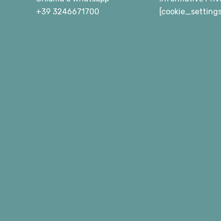
+39 3246671700
[cookie_setting