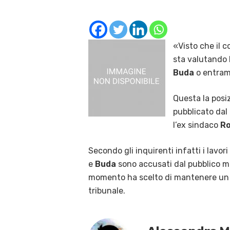
«Visto che il c
sta valutando l
Buda
o entramb
Questa la posi
pubblicato dal 
l’ex sindaco
Ro
Secondo gli inquirenti infatti i lavor
e
Buda
sono accusati dal pubblico min
momento ha scelto di mantenere un prof
tribunale.