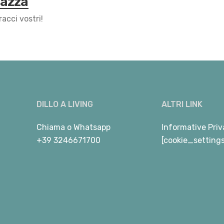
Mazza
racci vostri!
DILLO A LIVING
ALTRI LINK
Chiama
o
Whatsapp
Informative Priv
+39 3246671700
[cookie_setting