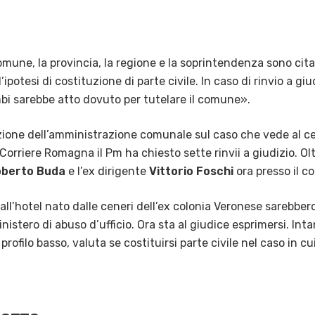
omune, la provincia, la regione e la soprintendenza sono cita
’ipotesi di costituzione di parte civile. In caso di rinvio a gi
i sarebbe atto dovuto per tutelare il comune».
zione dell’amministrazione comunale sul caso che vede al ce
Corriere Romagna il Pm ha chiesto sette rinvii a giudizio. O
berto Buda
e l’ex dirigente
Vittorio Foschi
ora presso il c
i all’hotel nato dalle ceneri dell’ex colonia Veronese sarebber
istero di abuso d’ufficio. Ora sta al giudice esprimersi. Inta
ilo basso, valuta se costituirsi parte civile nel caso in cui