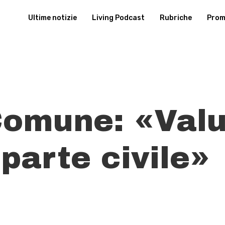
Ultime notizie
Living Podcast
Rubriche
Promu
Comune: «Val
 parte civile»