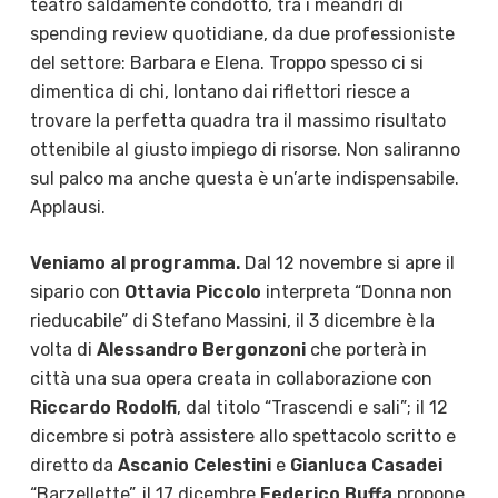
teatro saldamente condotto, tra i meandri di
spending review quotidiane, da due professioniste
del settore: Barbara e Elena. Troppo spesso ci si
dimentica di chi, lontano dai riflettori riesce a
trovare la perfetta quadra tra il massimo risultato
ottenibile al giusto impiego di risorse. Non saliranno
sul palco ma anche questa è un’arte indispensabile.
Applausi.
Veniamo al programma.
Dal 12 novembre si apre il
sipario con
Ottavia Piccolo
interpreta “Donna non
rieducabile” di Stefano Massini, il 3 dicembre è la
volta di
Alessandro Bergonzoni
che porterà in
città una sua opera creata in collaborazione con
Riccardo Rodolfi
, dal titolo “Trascendi e sali”; il 12
dicembre si potrà assistere allo spettacolo scritto e
diretto da
Ascanio Celestini
e
Gianluca Casadei
“Barzellette”, il 17 dicembre
Federico Buffa
propone