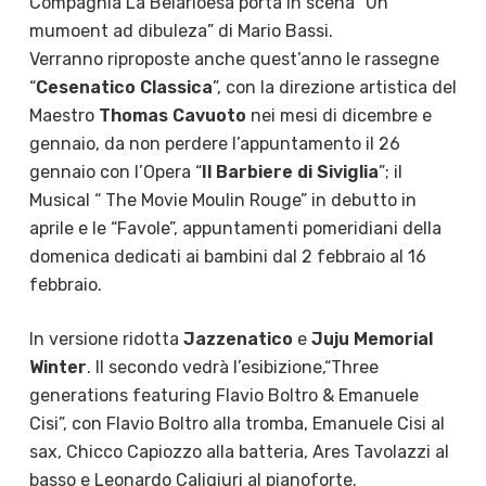
Compagnia La Belarioesa porta in scena “Un
mumoent ad dibuleza” di Mario Bassi.
Verranno riproposte anche quest’anno le rassegne
“
Cesenatico Classica
”, con la direzione artistica del
Maestro
Thomas Cavuoto
nei mesi di dicembre e
gennaio, da non perdere l’appuntamento il 26
gennaio con l’Opera “
Il Barbiere di Siviglia
”; il
Musical “ The Movie Moulin Rouge” in debutto in
aprile e le “Favole”, appuntamenti pomeridiani della
domenica dedicati ai bambini dal 2 febbraio al 16
febbraio.
In versione ridotta
Jazzenatico
e
Juju Memorial
Winter
. Il secondo vedrà l’esibizione,“Three
generations featuring Flavio Boltro & Emanuele
Cisi”, con Flavio Boltro alla tromba, Emanuele Cisi al
sax, Chicco Capiozzo alla batteria, Ares Tavolazzi al
basso e Leonardo Caligiuri al pianoforte.