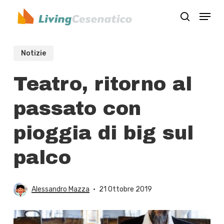
Skip
Menu
to
search
Close
main
Menu
content
Notizie
Teatro, ritorno al
passato con
pioggia di big sul
palco
Alessandro Mazza
21 Ottobre 2019