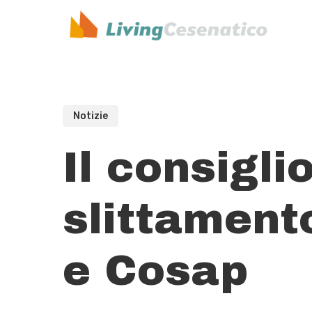
Skip
to
main
content
Notizie
Il consigl
slittament
e Cosap