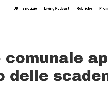
Ultime notizie
Living Podcast
Rubriche
Promu
io comunale ap
o delle scaden