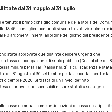
ittate dal 31 maggio al 31 luglio
) si è tenuto il primo consiglio comunale della storia del Comu
le 18.45 i consiglieri comunali si sono trovati virtualmente i
e 8 argomenti inseriti all’ordine del giorno dal presidente 
sono state approvate due distinte delibere urgenti che
lla tassa di occupazione di suolo pubblico (Cosap) che dal 3
tessa misura per la Tari (tassa rifiuti) la cui scadenza è stata
rata, dal 31 agosto al 30 settembre per la seconda, mentre la
 31 dicembre 2020. Si tratta di un rinvio, definito
tesa di nuove e indispensabili misure statali a sostegno
le casse comunali come anticipazioni di cassa così ripartit