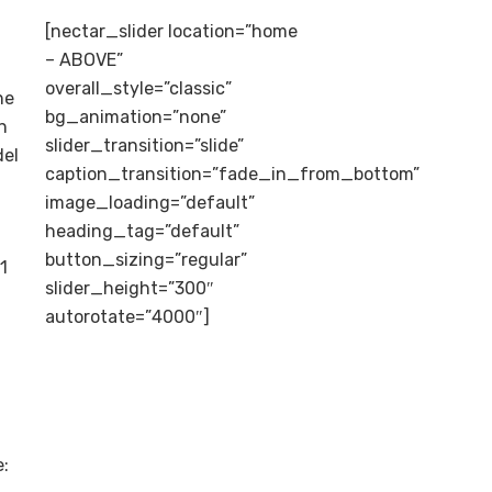
[nectar_slider location=”home
– ABOVE”
overall_style=”classic”
ne
bg_animation=”none”
n
slider_transition=”slide”
del
caption_transition=”fade_in_from_bottom”
image_loading=”default”
heading_tag=”default”
button_sizing=”regular”
1
slider_height=”300″
autorotate=”4000″]
e: