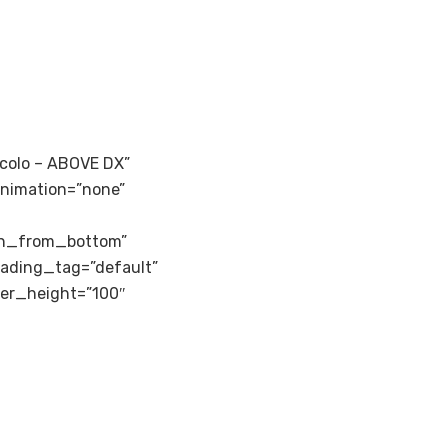
ticolo – ABOVE DX”
animation=”none”
in_from_bottom”
eading_tag=”default”
der_height=”100″