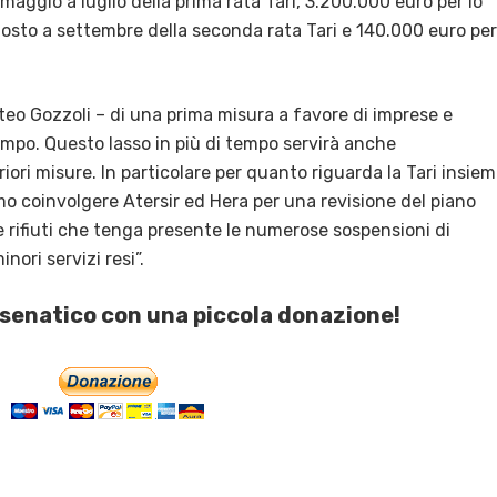
maggio a luglio della prima rata Tari, 3.200.000 euro per lo
osto a settembre della seconda rata Tari e 140.000 euro per
teo Gozzoli – di una prima misura a favore di imprese e
po. Questo lasso in più di tempo servirà anche
iori misure. In particolare per quanto riguarda la Tari insie
emo coinvolgere Atersir ed Hera per una revisione del piano
e rifiuti che tenga presente le numerose sospensioni di
nori servizi resi”.
esenatico con una piccola donazione!