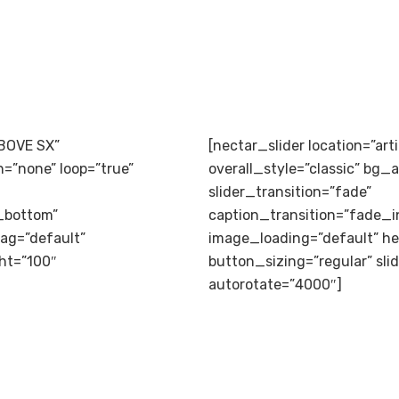
ABOVE SX”
[nectar_slider location=”ar
n=”none” loop=”true”
overall_style=”classic” bg_
slider_transition=”fade”
_bottom”
caption_transition=”fade_
ag=”default”
image_loading=”default” h
ght=”100″
button_sizing=”regular” sli
autorotate=”4000″]