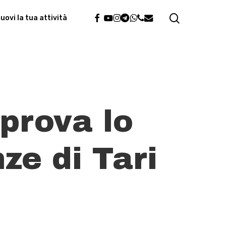
search
facebook
youtube
instagram
telegram
whatsapp
phone
email
ovi la tua attività
prova lo
ze di Tari