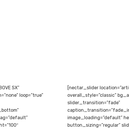
ABOVE SX”
[nectar_slider location=”ar
n=”none” loop=”true”
overall_style=”classic” bg_
slider_transition=”fade”
_bottom”
caption_transition=”fade_
ag=”default”
image_loading=”default” h
ght=”100″
button_sizing=”regular” sli