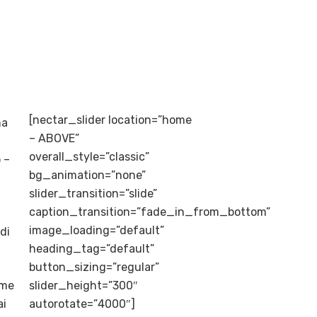
[nectar_slider location=”home
ma
– ABOVE”
overall_style=”classic”
 –
bg_animation=”none”
slider_transition=”slide”
caption_transition=”fade_in_from_bottom”
image_loading=”default”
di
heading_tag=”default”
button_sizing=”regular”
rme
slider_height=”300″
ai
autorotate=”4000″]