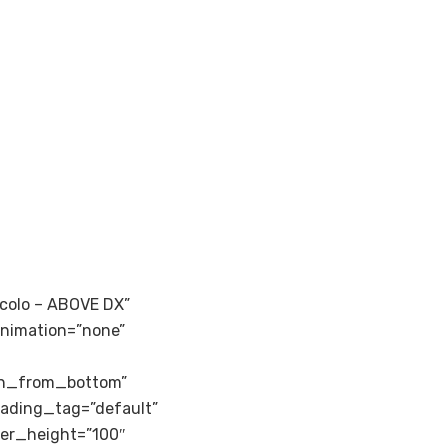
ticolo – ABOVE DX”
animation=”none”
in_from_bottom”
eading_tag=”default”
der_height=”100″