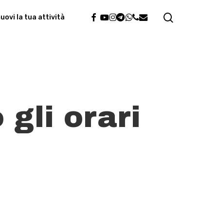
search
facebook
youtube
instagram
telegram
whatsapp
phone
email
ovi la tua attività
gli orari