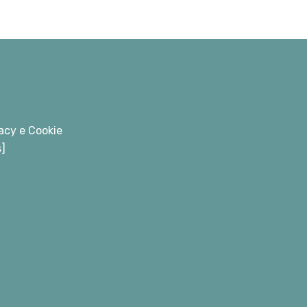
acy e Cookie
s]