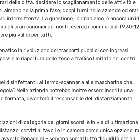
rari delle città, decidere lo scaglionamento delle attività e
to, almeno nella prima fase, doppi turni nelle aziende ed orari
 ad intermittenza. La questione, lo ribadiamo, è ancora un’i
 gli orari canonici dei nostri esercizi commerciali (9.30-12
e più validi per tutti.
atico la rivoluzione dei trasporti pubblici con ingressi
ssibile riapertura delle zone a traffico limitato nei centri
gel disinfettanti, ai termo-scanner e alle mascherine che,
egola”. Nelle aziende potrebbe inoltre essere inserita una
e formata, diventerà il responsabile del “distanziamento
iazioni di categoria dei giorni scorsi, è in via di ultimazione i
 distanze, servizi ai tavoli e in camera come unica opzione, m
– avverte Bonaccini – servono soprattutto “liquidità per gli