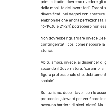
primi cittadini dovremo rivedere gli o
della mobilità dei lavoratori”. Tradot
diversificati nei negozi con aperture
embrionale che andrà perfezionata, ma
16-19.30 e 21-24) potrebbero non esser
Non dovrebbe riguardare invece Cesen
contingentati, così come neppure la po
storici.
Abituiamoci, invece, ai dispencer di 
secondo il Governatore, “saranno la r
figura professionale che, debitament
sociale”.
Sul turismo, dopo i tavoli con le assoc
protocollo (steward per verificare le
nessuna barriera di plexi-glass). Ma 