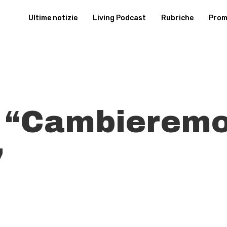
Ultime notizie
Living Podcast
Rubriche
Promu
 “Cambieremo 
”