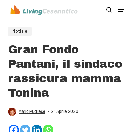
Skip
Menu
to
search
Close
main
Menu
content
Notizie
Gran Fondo
Pantani, il sindaco
rassicura mamma
Tonina
Mario Pugliese
21 Aprile 2020