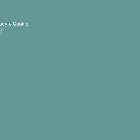
acy e Cookie
s]