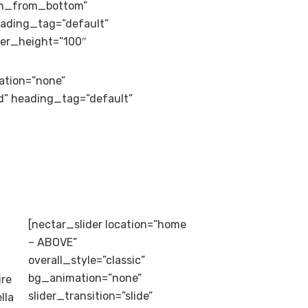
in_from_bottom”
eading_tag=”default”
der_height=”100″
mation=”none”
ad” heading_tag=”default”
[nectar_slider location=”home
– ABOVE”
overall_style=”classic”
bg_animation=”none”
ire
slider_transition=”slide”
lla