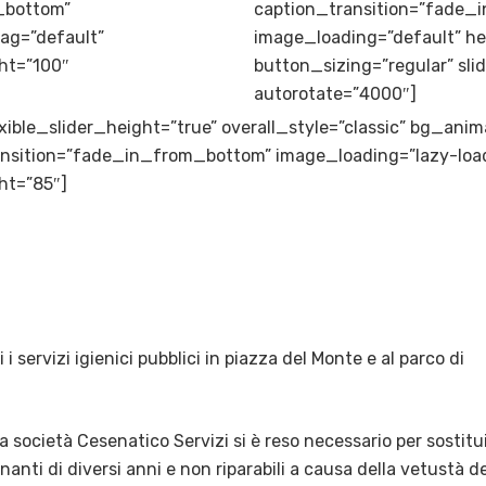
_bottom”
caption_transition=”fade_
ag=”default”
image_loading=”default” h
ght=”100″
button_sizing=”regular” sli
autorotate=”4000″]
lexible_slider_height=”true” overall_style=”classic” bg_ani
transition=”fade_in_from_bottom” image_loading=”lazy-lo
ht=”85″]
i i servizi igienici pubblici in piazza del Monte e al parco di
a società Cesenatico Servizi si è reso necessario per sostitu
onanti di diversi anni e non riparabili a causa della vetustà de