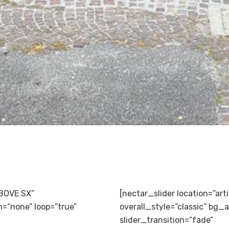
ABOVE SX”
[nectar_slider location=”ar
n=”none” loop=”true”
overall_style=”classic” bg_
slider_transition=”fade”