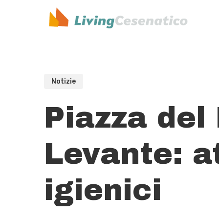
Skip
to
main
content
Notizie
Piazza del
Levante: at
igienici