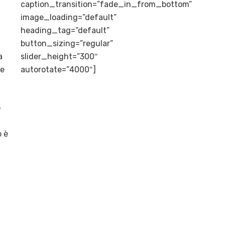
caption_transition=”fade_in_from_bottom”
image_loading=”default”
heading_tag=”default”
button_sizing=”regular”
a
slider_height=”300″
ne
autorotate=”4000″]
o
o è