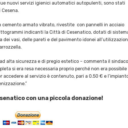
due nuovi servizi igienici automatici autopulenti, sono stati
di Cesena.
in cemento armato vibrato, rivestite con pannelli in acciaio
pittogrammi indicanti la Città di Cesenatico, dotati di sistem
dei vasi, delle pareti e del pavimento idonei all’utilizzazio
arrozzella.
e ad alta sicurezza e di pregio estetico – commenta il sindac
leta si era resa necessaria proprio perché non era possibile
per accedere al servizio è contenuto, pari a 0.50 € e l’impiant
enizzazione.”
esenatico con una piccola donazione!