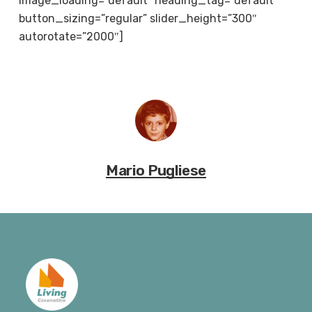
image_loading=”default” heading_tag=”default”
button_sizing=”regular” slider_height=”300″
autorotate=”2000″]
Mario Pugliese