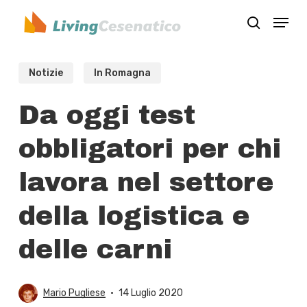
Skip
Menu
to
search
Close
main
Menu
content
Notizie
In Romagna
Da oggi test
obbligatori per chi
lavora nel settore
della logistica e
delle carni
Mario Pugliese
14 Luglio 2020