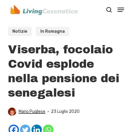
Skip
Menu
to
search
Close
main
Menu
content
Notizie
In Romagna
Viserba, focolaio
Covid esplode
nella pensione dei
senegalesi
Mario Pugliese
23 Luglio 2020