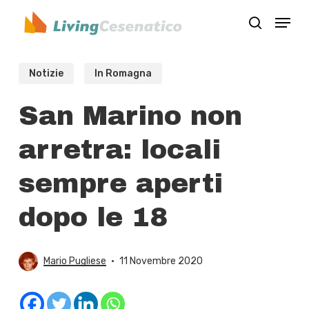
Skip
Menu
to
search
Close
main
Menu
content
Notizie
In Romagna
San Marino non
arretra: locali
sempre aperti
dopo le 18
Mario Pugliese
11 Novembre 2020