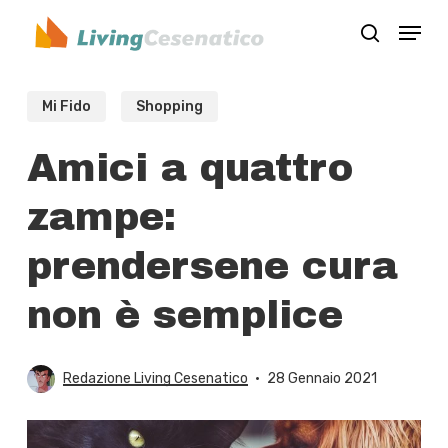
Skip
Menu
to
search
Close
main
Menu
content
Mi Fido
Shopping
Amici a quattro
zampe:
prendersene cura
non è semplice
Redazione Living Cesenatico
28 Gennaio 2021