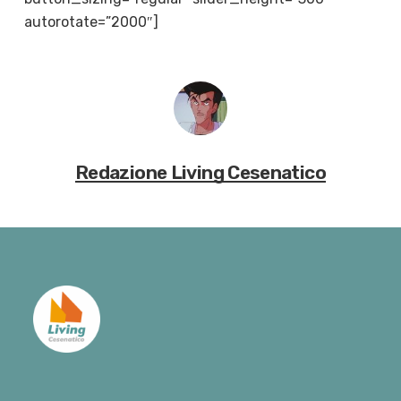
autorotate=”2000″]
Redazione Living Cesenatico