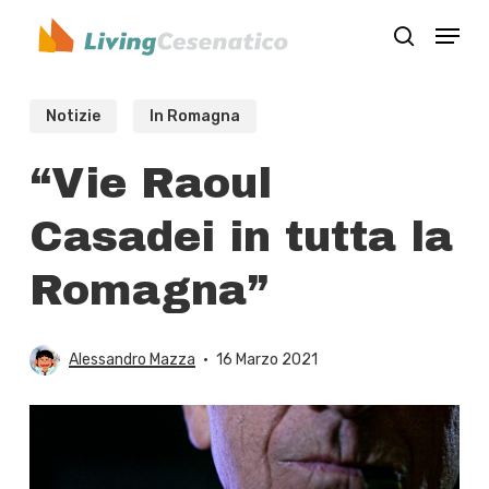
Skip
Menu
to
search
Close
main
Menu
content
Notizie
In Romagna
“Vie Raoul
Casadei in tutta la
Romagna”
Alessandro Mazza
16 Marzo 2021