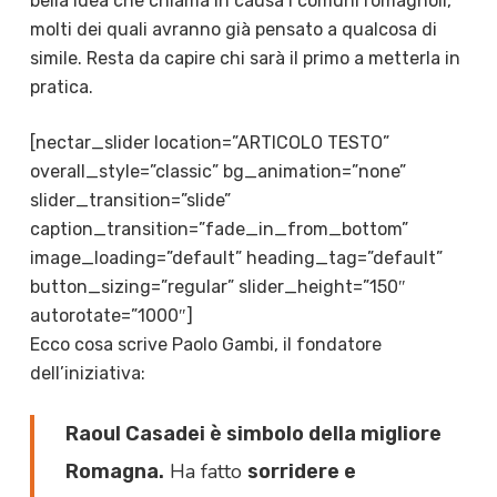
bella idea che chiama in causa i comuni romagnoli,
molti dei quali avranno già pensato a qualcosa di
simile. Resta da capire chi sarà il primo a metterla in
pratica.
[nectar_slider location=”ARTICOLO TESTO”
overall_style=”classic” bg_animation=”none”
slider_transition=”slide”
caption_transition=”fade_in_from_bottom”
image_loading=”default” heading_tag=”default”
button_sizing=”regular” slider_height=”150″
autorotate=”1000″]
Ecco cosa scrive Paolo Gambi, il fondatore
dell’iniziativa:
Raoul Casadei è simbolo della migliore
Ha fatto
Romagna.
sorridere e