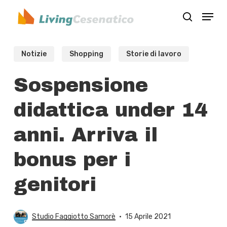
Skip
Menu
to
search
Close
main
Menu
content
Notizie
Shopping
Storie di lavoro
Sospensione
didattica under 14
anni. Arriva il
bonus per i
genitori
Studio Faggiotto Samorè
15 Aprile 2021