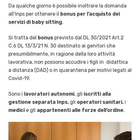
Da qualche giorno è possibile inoltrare la domanda
all’Inps per ottenere il
bonus per l’acquisto dei
servizi di baby sitting
.
Si tratta del
bonus
previsto dal DL 30/2021 Art.2
C.6 DL 13/3/21 N. 30 destinato ai genitori che
presumibilmente, in ragione della loro attività
lavorativa, non possono accudire i figli in didattica
a distanza (DAD) o in quarantena per motivi legati al
Covid-19.
Sono i
lavoratori autonomi
, gli
iscritti alla
gestione separata Inps,
gli
operatori sanitari,
i
medici
e gli
appartenenti alle forze dell’ordine
.