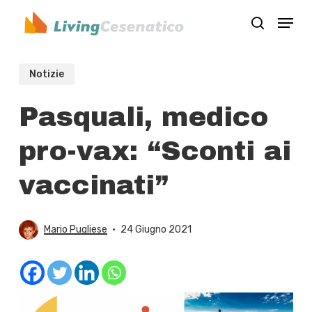
Skip
Menu
to
search
Close
main
Menu
content
Notizie
Pasquali, medico
pro-vax: “Sconti ai
vaccinati”
Mario Pugliese
24 Giugno 2021