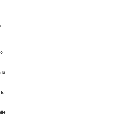
,
to
 la
 le
lle