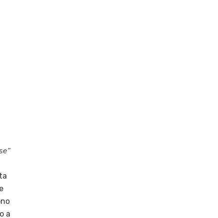
se”
ta
e
ono
o a