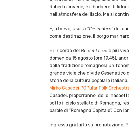
Roberto, invece, è il barbiere di fiduc
nell’atmosfera del liscio. Ma si cont
“Cesenatico”
E, a breve, uscirà
del can
come destinazione, il borgo marinaro
Re del Liscio
E il ricordo del
è più viv
domenica 15 agosto (ore 19.45), and
della tradizione romagnola un fenome
grande viale che divide Cesenatico d
storia della cultura popolare italiana
Mirko Casadei POPular Folk Orchestr
Casadei, proporranno delle inaspettat
sotto il cielo stellato di Romagna, re
parole di “Romagna Capitale”. Con lo
Ingresso gratuito su prenotazione. P