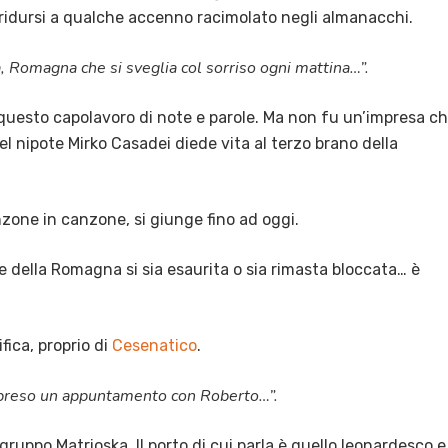
 ridursi a qualche accenno racimolato negli almanacchi.
 Romagna che si sveglia col sorriso ogni mattina…”.
 questo capolavoro di note e parole. Ma non fu un’impresa c
el nipote Mirko Casadei diede vita al terzo brano della
nzone in canzone, si giunge fino ad oggi.
 della Romagna si sia esaurita o sia rimasta bloccata… è
fica, proprio di
Cesenatico
.
o preso un appuntamento con Roberto…”.
gruppo Matrioska. Il porto di cui parla è quello leonardesco e