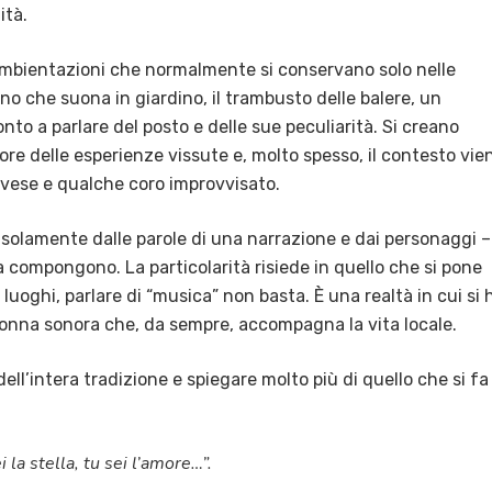
ità.
 ambientazioni che normalmente si conservano solo nelle
o che suona in giardino, il trambusto delle balere, un
to a parlare del posto e delle sue peculiarità. Si creano
pore delle esperienze vissute e, molto spesso, il contesto vie
ovese e qualche coro improvvisato.
solamente dalle parole di una narrazione e dai personaggi –
e la compongono. La particolarità risiede in quello che si pone
luoghi, parlare di “musica” non basta. È una realtà in cui si 
lonna sonora che, da sempre, accompagna la vita locale.
e dell’intera tradizione e spiegare molto più di quello che si fa
la stella, tu sei l’amore…”.