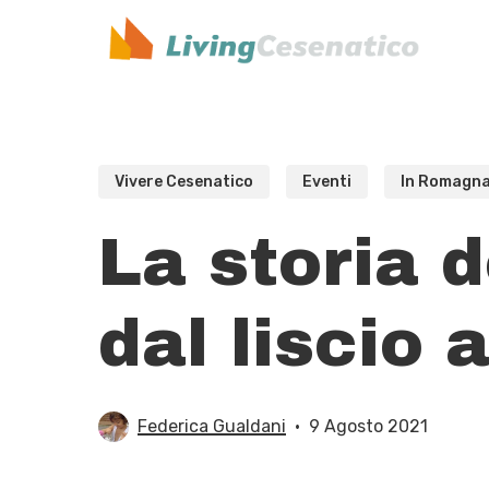
Skip
to
main
content
Vivere Cesenatico
Eventi
In Romagn
La storia 
dal liscio
Federica Gualdani
9 Agosto 2021