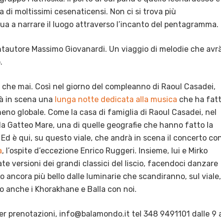
ia di moltissimi cesenaticensi. Non ci si trova più
inua a narrare il luogo attraverso l’incanto del pentagramma.
tautore Massimo Giovanardi. Un viaggio di melodie che avrà
.
o che mai. Così nel giorno del compleanno di Raoul Casadei,
rà in scena una
lunga notte dedicata alla musica
che ha fat
no globale. Come la casa di famiglia di Raoul Casadei, nel
a Gatteo Mare, una di quelle geografie che hanno fatto la
. Ed è qui, su questo viale, che andrà in scena il concerto con
a
, l’ospite d’eccezione Enrico Ruggeri. Insieme, lui e Mirko
e versioni dei grandi classici del liscio, facendoci danzare
so ancora più bello dalle luminarie che scandiranno, sul viale,
ro anche i Khorakhane e Balla con noi.
er prenotazioni, info@balamondo.it tel 348 9491101 dalle 9 a