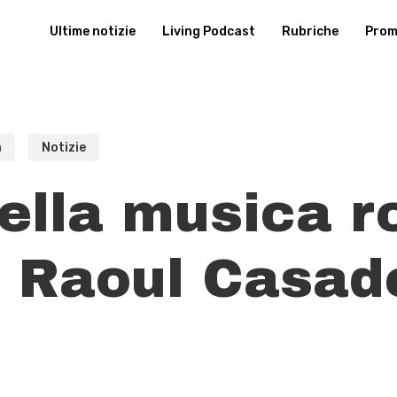
Ultime notizie
Living Podcast
Rubriche
Promu
a
Notizie
della musica 
 a Raoul Casad