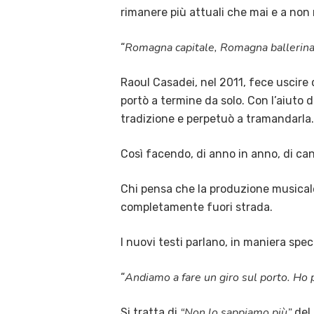
rimanere più attuali che mai e a non
Romagna capitale, Romagna ballerina,
“
Raoul Casadei, nel 2011, fece uscire
portò a termine da solo. Con l’aiuto d
tradizione e perpetuò a tramandarla.
Così facendo, di anno in anno, di ca
Chi pensa che la produzione musicale
completamente fuori strada.
I nuovi testi parlano, in maniera speci
Andiamo a fare un giro sul porto. H
“
“Non lo sappiamo più”
Si tratta di
del 