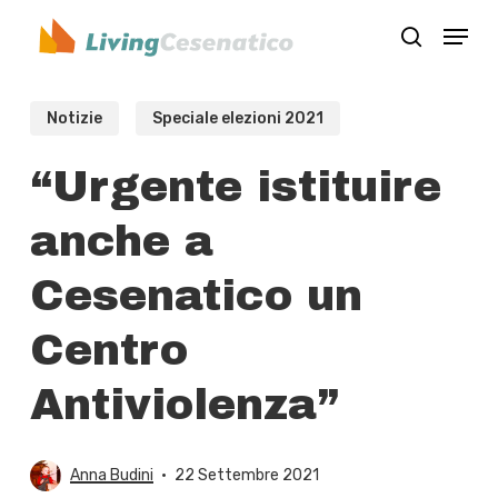
Skip
Menu
to
search
Close
main
Menu
content
Notizie
Speciale elezioni 2021
“Urgente istituire
anche a
Cesenatico un
Centro
Antiviolenza”
Anna Budini
22 Settembre 2021