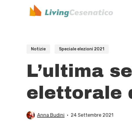
Skip
to
main
content
Notizie
Speciale elezioni 2021
L’ultima s
elettorale
Anna Budini
24 Settembre 2021