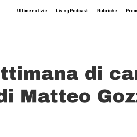
Ultime notizie
Living Podcast
Rubriche
Promu
ettimana di 
 di Matteo Goz