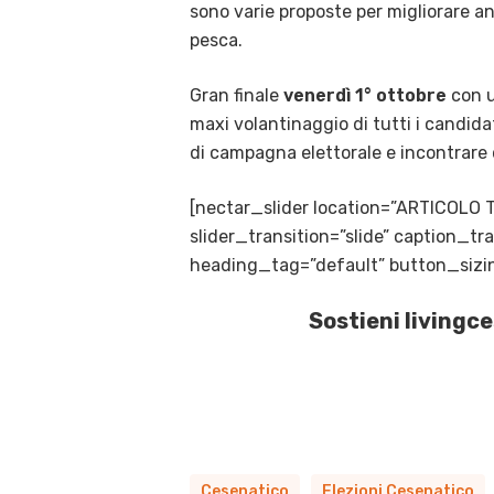
sono varie proposte per migliorare anc
pesca.
Gran finale
venerdì 1° ottobre
con u
maxi volantinaggio di tutti i candidat
di campagna elettorale e incontrare q
[nectar_slider location=”ARTICOLO 
slider_transition=”slide” caption_
heading_tag=”default” button_sizin
Sostieni livingc
Cesenatico
Elezioni Cesenatico