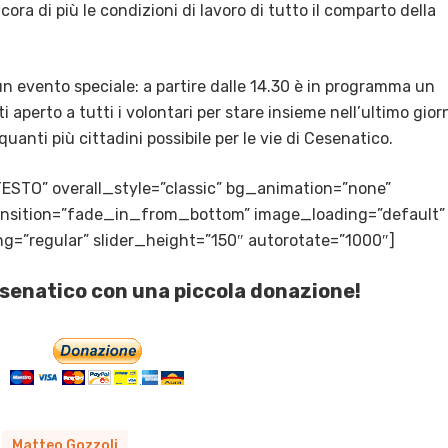
ora di più le condizioni di lavoro di tutto il comparto della
n evento speciale: a partire dalle 14.30 è in programma un
i aperto a tutti i volontari per stare insieme nell’ultimo gior
uanti più cittadini possibile per le vie di Cesenatico.
TESTO” overall_style=”classic” bg_animation=”none”
transition=”fade_in_from_bottom” image_loading=”default”
g=”regular” slider_height=”150″ autorotate=”1000″]
esenatico con una piccola donazione!
Matteo Gozzoli