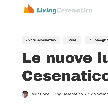
Skip
to
main
content
Vivere Cesenatico
Eventi
In Romagn
Le nuove lu
Cesenatic
Redazione Living Cesenatico
22 Novemb