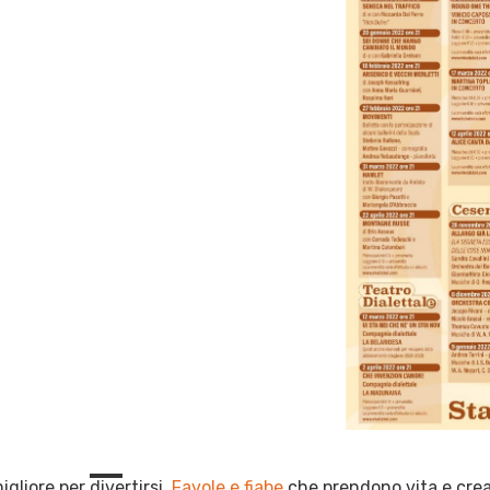
igliore per divertirsi.
Favole e fiabe
che prendono vita e cre