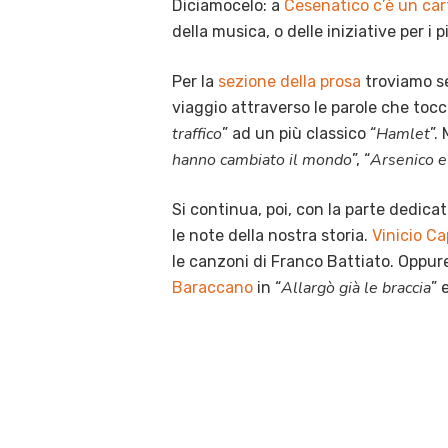
Diciamocelo: a
Cesenatico c’è un car
della musica, o delle iniziative per i 
Per la
sezione della prosa
troviamo se
viaggio attraverso le parole che tocc
traffico
Hamlet
” ad un più classico “
”.
hanno cambiato il mondo
Arsenico e 
”, “
Si continua, poi, con la parte dedica
le note della nostra storia.
Vinicio C
le canzoni di Franco Battiato. Oppure, 
Allargò già le braccia
Baraccano
in “
” e