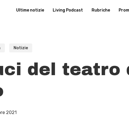
Ultime notizie
Living Podcast
Rubriche
Promu
a
Notizie
ci del teatro 
o
re 2021