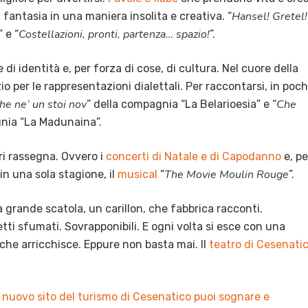
Hansel! Gretel!
 fantasia in una maniera insolita e creativa. “
Costellazioni, pronti, partenza… spazio!
” e “
”.
 di identità e, per forza di cose, di cultura. Nel cuore della
er le rappresentazioni dialettali. Per raccontarsi, in poc
he ne’ un stoi nov
Che
” della compagnia “La Belarioesia” e “
gnia “La Madunaina”.
ori rassegna. Ovvero i
concerti di Natale e di Capodanno
e, pe
The Movie Moulin Rouge
 in una sola stagione, il
musical
“
”.
 grande scatola, un carillon, che fabbrica racconti.
etti sfumati. Sovrapponibili. E ogni volta si esce con una
che arricchisce. Eppure non basta mai. Il
teatro di Cesenati
l nuovo sito del turismo di Cesenatico puoi sognare e