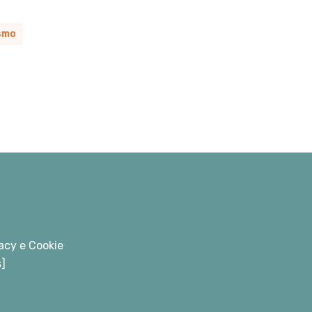
smo
acy e Cookie
s]