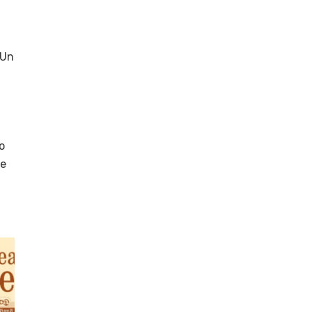
 Un
o
ne