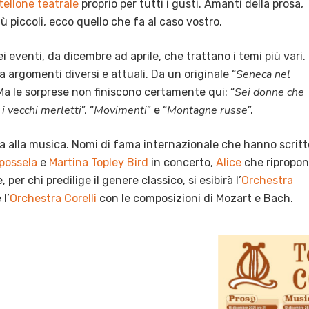
tellone teatrale
proprio per tutti i gusti. Amanti della prosa,
più piccoli, ecco quello che fa al caso vostro.
i eventi, da dicembre ad aprile, che trattano i temi più vari.
Seneca nel
a argomenti diversi e attuali. Da un originale “
Sei donne che
 Ma le sorprese non finiscono certamente qui: “
i vecchi merletti
Movimenti
Montagne russe
”, “
” e “
”.
ta alla musica. Nomi di fama internazionale che hanno scritt
apossela
e
Martina Topley Bird
in concerto,
Alice
che ripropo
per chi predilige il genere classico, si esibirà l’
Orchestra
 l’
Orchestra Corelli
con le composizioni di Mozart e Bach.